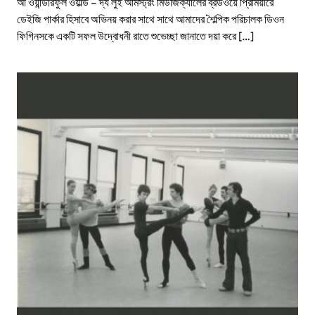
আ ওয়ান্ডারফুল ওয়ার্ল্ড – দ্য লুই আর্মস্ট্রং মিউজিক্যালের ব্রডওয়ে প্রিমিয়ারে
ডেইজি পার্কার হিসাবে অভিনয় করার সাথে সাথে আমাদের শৈল্পিক পরিচালক ডিওন
ফিগিনসকে একটি সফল উদ্বোধনী রাতে শুভেচ্ছা জানাতে দয়া করে […]