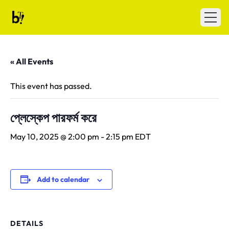
Skip to content
Ballet Tech
Open
« All Events
This event has passed.
প্লেস্কেপ পারফর্ম করে
May 10, 2025 @ 2:00 pm
-
2:15 pm
EDT
Add to calendar
DETAILS