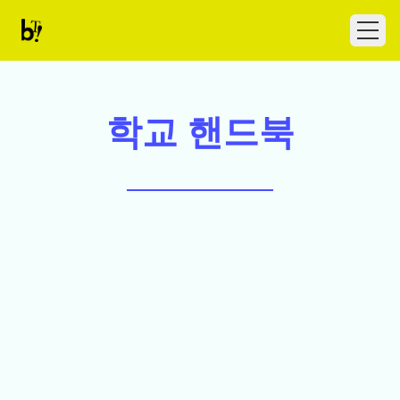
Skip to content
Ballet Tech
Open
학교 핸드북