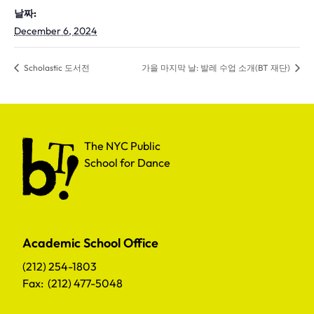
날짜:
December 6, 2024
Scholastic 도서전
가을 마지막 날: 발레 수업 소개(BT 재단)
The NYC Public School for Dance
The NYC Public
School for Dance
Academic School Office
(212) 254-1803
Fax: (212) 477-5048