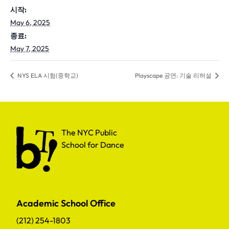
시작:
May 6, 2025
종료:
May 7, 2025
NYS ELA 시험(중학교)
Playscape 공연: 기술 리허설
The NYC Public School for Dance
The NYC Public
School for Dance
Academic School Office
(212) 254-1803