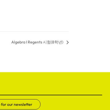
Algebra I Regents 시험(8학년)
 for our newsletter