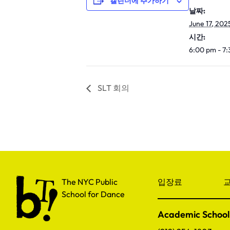
캘린더에 추가하기
날짜:
June 17, 202
시간:
6:00 pm - 7
SLT 회의
The NYC Public School for Dance
The NYC Public
입장료
교
School for Dance
Academic School