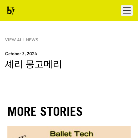
Skip to content
Ballet Tech
Open
VIEW ALL NEWS
October 3, 2024
셰리 몽고메리
MORE STORIES