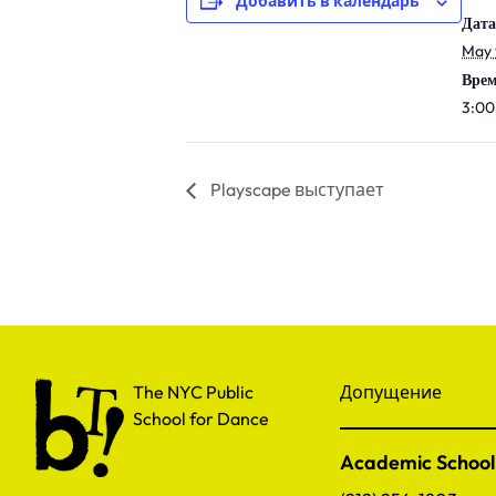
Добавить в календарь
Дата
May 
Врем
3:00
Playscape выступает
The NYC Public School for Dance
The NYC Public
Допущение
School for Dance
Academic School