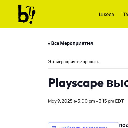
Skip to content
Школа
Т
Ballet Tech
« Все Мероприятия
Это мероприятие прошло.
Playscape вы
May 9, 2025 @ 3:00 pm
-
3:15 pm
EDT
ПО