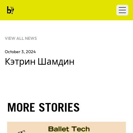
Skip to content
Ballet Tech
Open
VIEW ALL NEWS
October 3, 2024
Кэтрин Шамдин
MORE STORIES