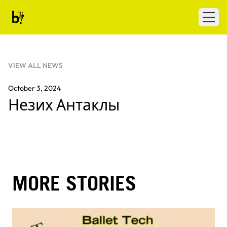
Skip to content
Ballet Tech
Open
VIEW ALL NEWS
October 3, 2024
Незих Антаклы
MORE STORIES