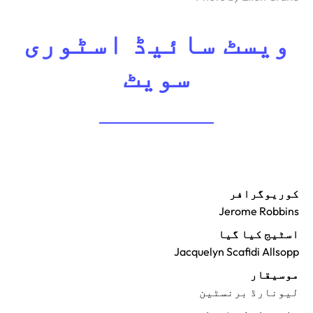
ویسٹ سائیڈ اسٹوری
سویٹ
کوریوگرافر
Jerome Robbins
اسٹیج کیا گیا
Jacquelyn Scafidi Allsopp
موسیقار
لیونارڈ برنسٹین