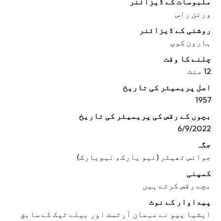
ملبوسات کے ڈیزائنر
ورنن راس
روشنی کے ڈیزائنر
ہارون کوپ
چلنے کا وقت
12 منٹ
اصل پریمیئر کی تاریخ
1957
بچوں کے رقص کی پریمیئر کی تاریخ
6/9/2022
جگہ
جوائس تھیٹر (نیو یارک، نیویارک)
کمپنی
بچے رقص کرتے ہیں
پیداوار کے نوٹ
ایشیا ییو نے مہمان آرٹسٹ اور بیلے ٹیک کے سابق