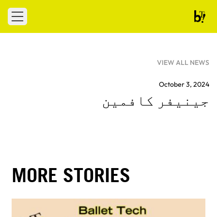
Skip to conten
 menu
Ballet Tech
VIEW ALL NEWS
October 3, 2024
جینیفر کافمین
MORE STORIES