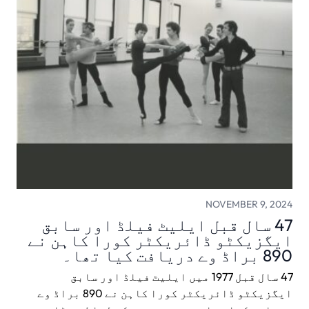
NOVEMBER 9, 2024
47 سال قبل ایلیٹ فیلڈ اور سابق
ایگزیکٹو ڈائریکٹر کورا کاہن نے
890 براڈ وے دریافت کیا تھا۔
47 سال قبل 1977 میں ایلیٹ فیلڈ اور سابق
ایگزیکٹو ڈائریکٹر کورا کاہن نے 890 براڈ وے