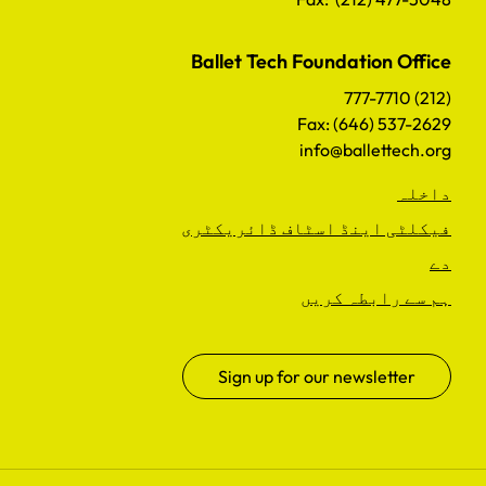
Ballet Tech Foundation Office
(212) 777-7710
Fax: (646) 537-2629
info@ballettech.org
داخلہ
فیکلٹی اینڈ اسٹاف ڈائریکٹری
دے
ہم سے رابطہ کریں
Sign up for our newsletter