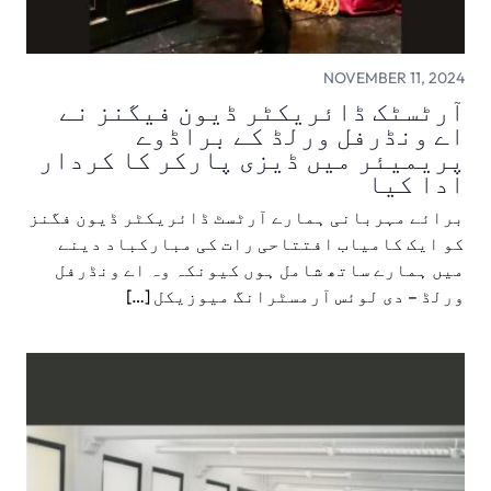
NOVEMBER 11, 2024
آرٹسٹک ڈائریکٹر ڈیون فیگنز نے
اے ونڈرفل ورلڈ کے براڈوے
پریمیئر میں ڈیزی پارکر کا کردار
ادا کیا
برائے مہربانی ہمارے آرٹسٹ ڈائریکٹر ڈیون فگنز
کو ایک کامیاب افتتاحی رات کی مبارکباد دینے
میں ہمارے ساتھ شامل ہوں کیونکہ وہ اے ونڈرفل
ورلڈ – دی لوئس آرمسٹرانگ میوزیکل […]