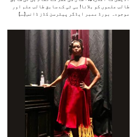
طالب علموں کو بلانا! بی ٹی کے سابق طالب علم اور
موجودہ بورڈ ممبر ایڈگر پیٹرسن کڈز ڈانس […]