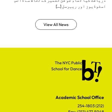
دریافت کیا تھا، جو فن تعمیر کے لحاظ سے ڈانس
اسٹوڈیوز اور ریہرسل […]
View All News
The NYC Public School for Dance
The NYC Public
School for Dance
Academic School Office
(212) 254-1803
Fax: (212) 477-5048