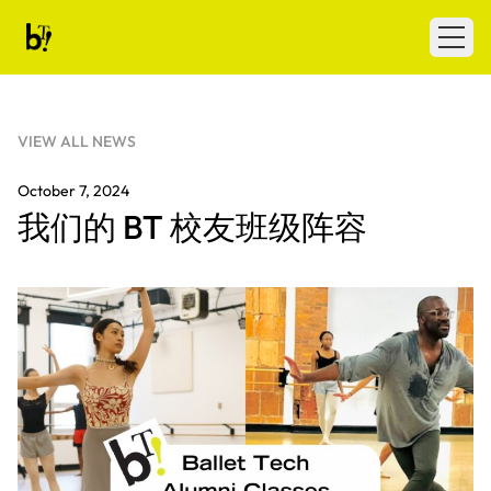
Skip to content
Ballet Tech
Open
VIEW ALL NEWS
October 7, 2024
我们的 BT 校友班级阵容