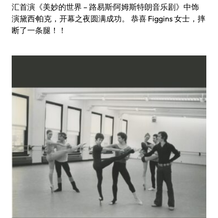
汇首演《美妙的世界 – 路易斯·阿姆斯特朗音乐剧》中饰
演黛西·帕克，开幕之夜圆满成功。 恭喜 Figgins 女士，摔
断了一条腿！！