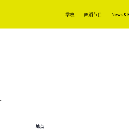
学校
舞蹈节目
News & 
T
地点