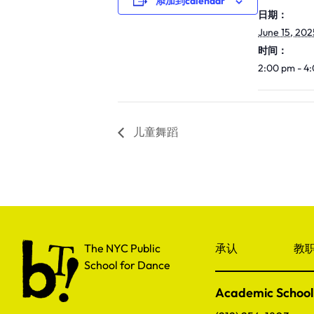
添加到calendar
日期：
June 15, 202
时间：
2:00 pm - 4
儿童舞蹈
The NYC Public School for Dance
The NYC Public
承认
教
School for Dance
Academic School