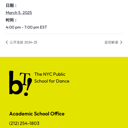
日期：
March 5, 2025
时间：
4:00 pm - 7:00 pm
EST
公开选拔 2024-25
提前解雇
The NYC Public School for Dance
The NYC Public
School for Dance
Academic School Office
(212) 254-1803