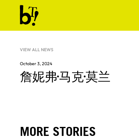
Skip to content
Ballet Tech
VIEW ALL NEWS
October 3, 2024
詹妮弗·马克·莫兰
MORE STORIES