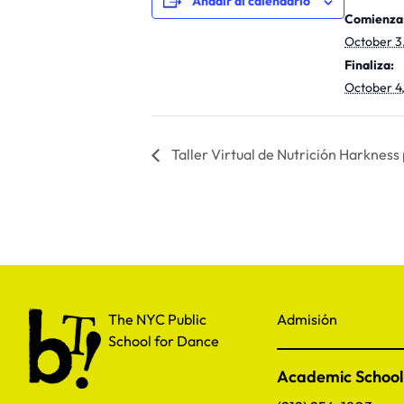
Añadir al calendario
Comienza
October 3
Finaliza:
October 4
Taller Virtual de Nutrición Harkness
The NYC Public School for Dance
The NYC Public
Admisión
School for Dance
Academic School