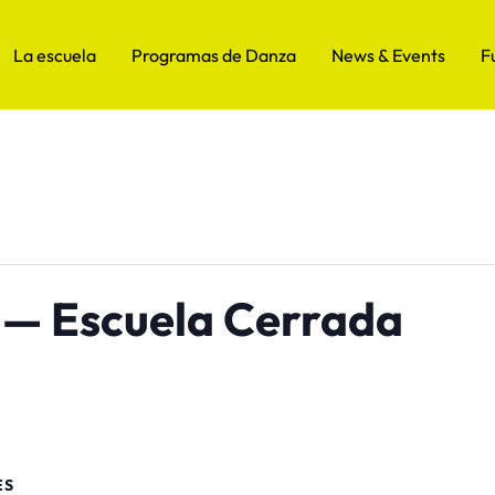
La escuela
Programas de Danza
News & Events
F
— Escuela Cerrada
ES