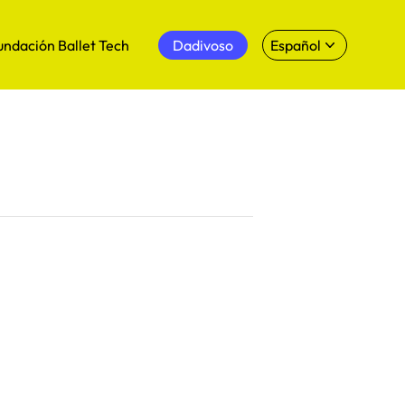
undación Ballet Tech
Dadivoso
Español