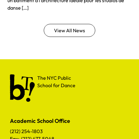
un bâtiment à l’architecture idéale pour les studios de
danse […]
View All News
The NYC Public School for Dance
The NYC Public
School for Dance
Academic School Office
(212) 254-1803
Fax: (212) 477-5048