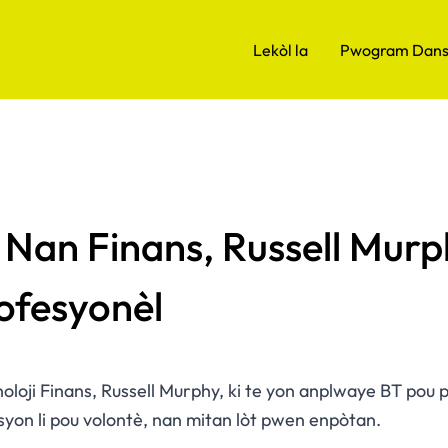
Lekòl la
Pwogram Dan
a Nan Finans, Russell Murp
ofesyonèl
ji Finans, Russell Murphy, ki te yon anplwaye BT pou pr
syon li pou volontè, nan mitan lòt pwen enpòtan.