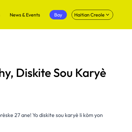
s
News & Events
Bay
Haitian Creole
hy, Diskite Sou Karyè
èske 27 ane! Yo diskite sou karyè li kòm yon