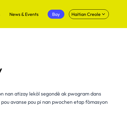
s
News & Events
Bay
Haitian Creole
y
on nan atizay lekòl segondè ak pwogram dans
pare pou avanse pou pi nan pwochen etap fòmasyon