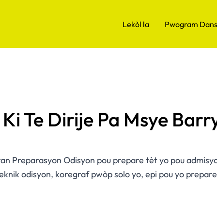
Lekòl la
Pwogram Dan
i Te Dirije Pa Msye Barr
an Preparasyon Odisyon pou prepare tèt yo pou admisy
e teknik odisyon, koregraf pwòp solo yo, epi pou yo pre