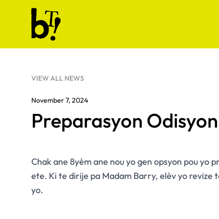
Skip to content
Ballet Tech
VIEW ALL NEWS
November 7, 2024
Preparasyon Odisyon K
Chak ane 8yèm ane nou yo gen opsyon pou yo pr
ete. Ki te dirije pa Madam Barry, elèv yo reviz
yo.