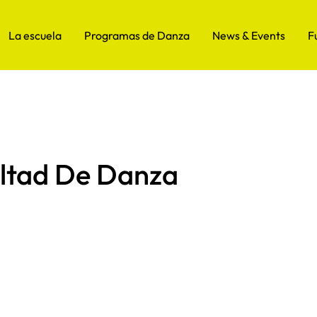
La escuela
Programas de Danza
News & Events
F
ultad De Danza