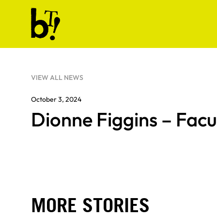
Skip to content
Ballet Tech
VIEW ALL NEWS
October 3, 2024
Dionne Figgins – Fac
MORE STORIES