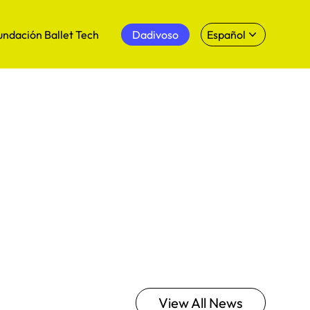
undación Ballet Tech
Dadivoso
Español
View All News